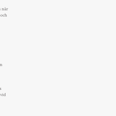
s när
 och
om
s
 vid