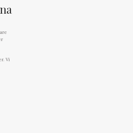
ana
lare
er
r. Vi