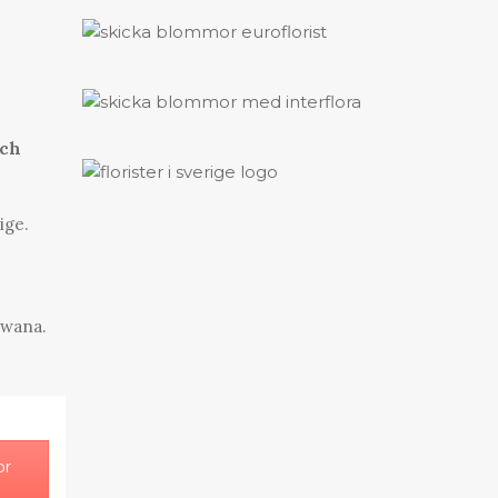
och
ige.
swana.
or