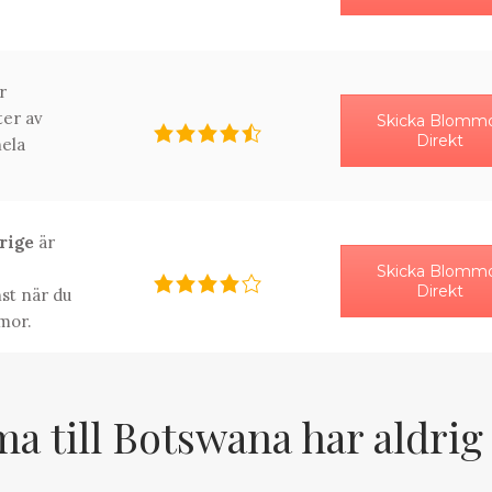
r
ter av
Skicka Blomm
Direkt
ela
erige
är
Skicka Blomm
Direkt
st när du
mor.
 till Botswana har aldrig