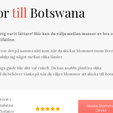
or
till
Botswana
ig varit lättare! Här kan du välja mellan massor av bra 
lfällen.
gerar det på samma sätt som när du skickar blommor inom Sver
skilja sig något mellan olika länder.
liga guide blir ditt val enkelt. Du kan snabbt jämföra olika
d du behöver tänka på när du väljer blommor att skicka till Bot
törst i
nslutna
Skicka Blomm
Direkt
florister