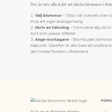
Det är inte alls svårt att
skicka blommor
i Bot
Välj blommor
– Titta i vår översikt över
ihop ett eget arrangemang.
Skriv en hälsning
– Formulera dig väl och 
kort som passar tillfället
Ange mottagare
– Blombudet behöver 
tidpunkt. Därefter är det bara att slutför
den lokala floristen i Botswana.
POPU
Vi är en av Sveriges största