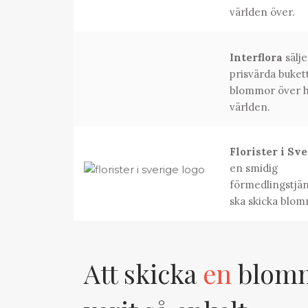
världen över.
Interflora
sälje
prisvärda buket
blommor över h
världen.
Florister i Sv
en smidig
förmedlingstjän
ska skicka blom
Att skicka
en
blomma