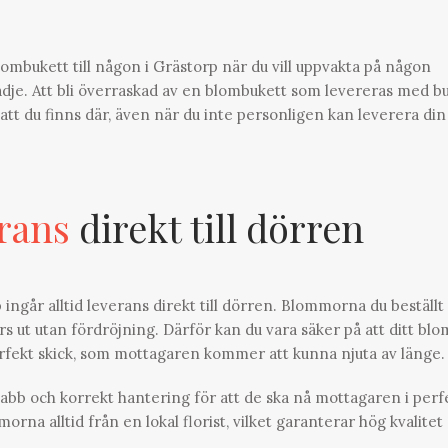
blombukett till någon i Grästorp när du vill uppvakta på någon
lädje. Att bli överraskad av en blombukett som levereras med b
a att du finns där, även när du inte personligen kan leverera din
rans
direkt till dörren
ngår alltid leverans direkt till dörren. Blommorna du beställt
örs ut utan fördröjning. Därför kan du vara säker på att ditt blo
erfekt skick, som mottagaren kommer att kunna njuta av länge.
abb och korrekt hantering för att de ska nå mottagaren i perf
a alltid från en lokal florist, vilket garanterar hög kvalitet