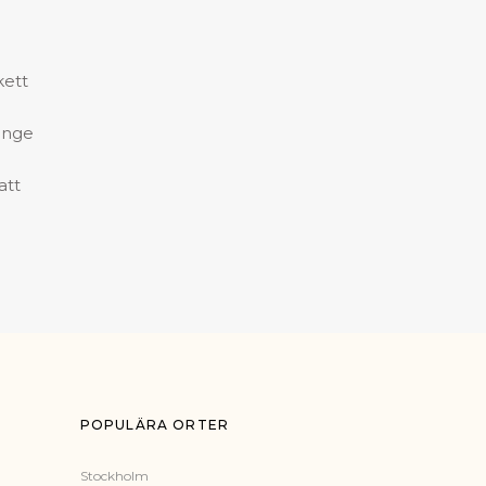
kett
ange
att
POPULÄRA ORTER
Stockholm