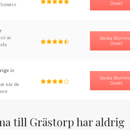
Direkt
florister
r
ter av
Skicka Blomm
Direkt
ela
erige
är
Skicka Blomm
Direkt
st när du
mor.
 till Grästorp har aldrig