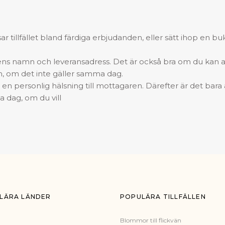
r tillfället bland färdiga erbjudanden, eller sätt ihop en bu
ns namn och leveransadress. Det är också bra om du kan 
m, om det inte gäller samma dag.
iv en personlig hälsning till mottagaren. Därefter är det bara 
 dag, om du vill
LÄRA LÄNDER
POPULÄRA TILLFÄLLEN
Blommor till flickvän