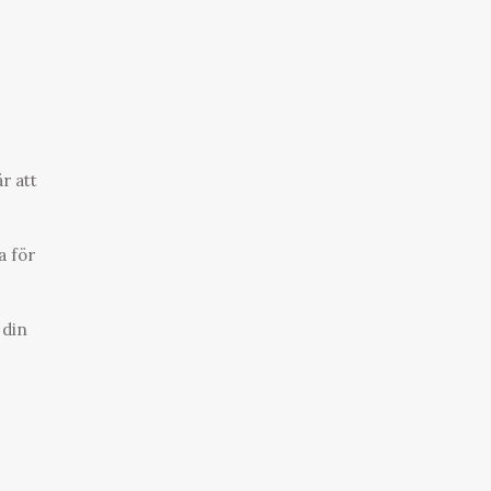
r att
a för
 din