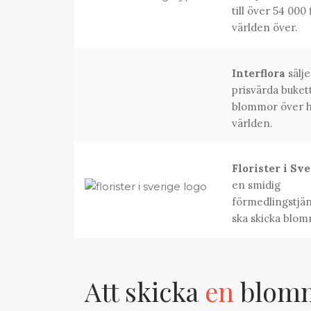
till över 54 000 
världen över.
Interflora
sälje
prisvärda buket
blommor över h
världen.
Florister i Sv
en smidig
förmedlingstjän
ska skicka blom
Att skicka
en
blomma