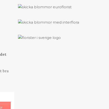
 det
t bra
or