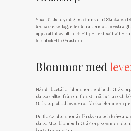
Visa att du bryr dig och finns där! Skicka en 
bemärkelsedag, eller bara sprida lite extra g
uppskattat av alla och ett perfekt sätt att vis
blombukett i Grästorp.
Blommor med
leve
När du beställer blommor med bud i Grästorp i
skickas alltid från en florist i närheten och k
Grästorp alltid levererar färska blommor i p
De flesta blommor är färskvara och kräver sn
skick. Med blombud i Grästorp kommer blommorn
korta transporter.