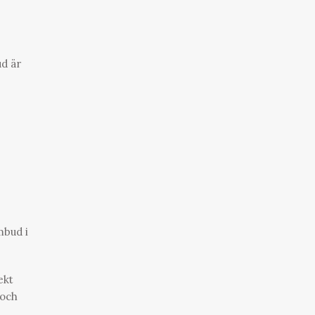
ud är
mbud i
ekt
 och