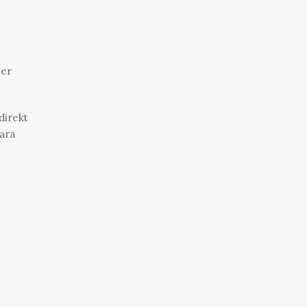
ter
direkt
bara