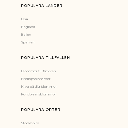
POPULÄRA LÄNDER
USA
England
Italien
Spanien
POPULÄRA TILLFÄLLEN
Blommor till flickvän
Bröllopsblommor
Krya på dig blommor
Kondoleansblommor
POPULÄRA ORTER
Stockholm