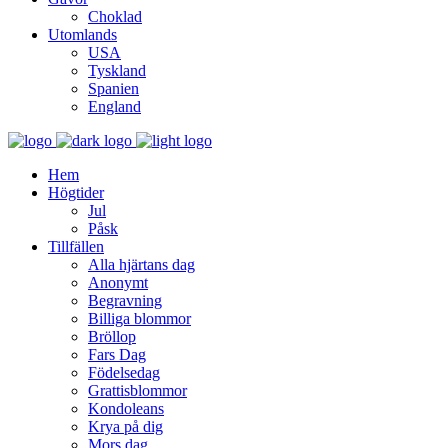
Choklad
Utomlands
USA
Tyskland
Spanien
England
Hem
Högtider
Jul
Påsk
Tillfällen
Alla hjärtans dag
Anonymt
Begravning
Billiga blommor
Bröllop
Fars Dag
Födelsedag
Grattisblommor
Kondoleans
Krya på dig
Mors dag