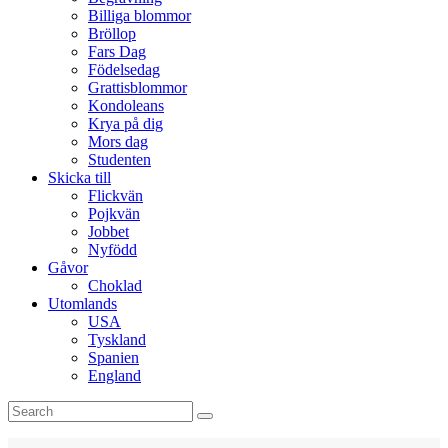
Billiga blommor
Bröllop
Fars Dag
Födelsedag
Grattisblommor
Kondoleans
Krya på dig
Mors dag
Studenten
Skicka till
Flickvän
Pojkvän
Jobbet
Nyfödd
Gåvor
Choklad
Utomlands
USA
Tyskland
Spanien
England