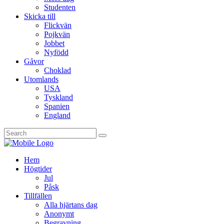
Studenten
Skicka till
Flickvän
Pojkvän
Jobbet
Nyfödd
Gåvor
Choklad
Utomlands
USA
Tyskland
Spanien
England
Hem
Högtider
Jul
Påsk
Tillfällen
Alla hjärtans dag
Anonymt
Begravning