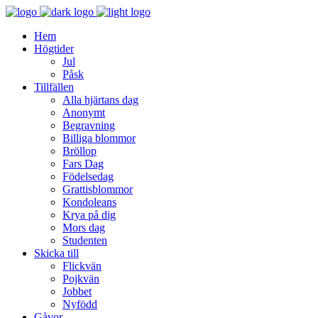
Hem
Högtider
Jul
Påsk
Tillfällen
Alla hjärtans dag
Anonymt
Begravning
Billiga blommor
Bröllop
Fars Dag
Födelsedag
Grattisblommor
Kondoleans
Krya på dig
Mors dag
Studenten
Skicka till
Flickvän
Pojkvän
Jobbet
Nyfödd
Gåvor