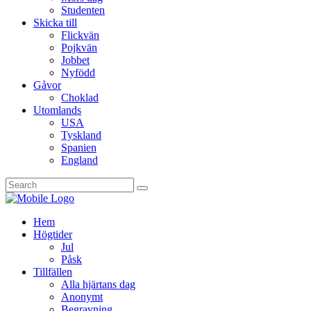
Studenten
Skicka till
Flickvän
Pojkvän
Jobbet
Nyfödd
Gåvor
Choklad
Utomlands
USA
Tyskland
Spanien
England
Hem
Högtider
Jul
Påsk
Tillfällen
Alla hjärtans dag
Anonymt
Begravning