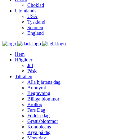
Choklad
Utomlands
USA
Tyskland
Spanien
England
Hem
Högtider
Jul
Påsk
Tillfällen
Alla hjärtans dag
Anonymt
Begravning
Billiga blommor
Bröllop
Fars Dag
Födelsedag
Grattisblommor
Kondoleans
Krya på dig
Mors dag