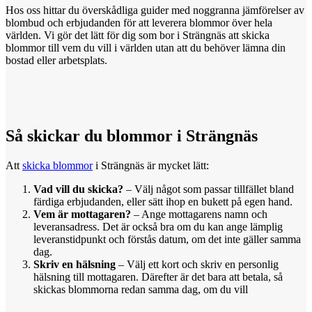
Hos oss hittar du överskådliga guider med noggranna jämförelser av
blombud och erbjudanden för att leverera blommor över hela
världen. Vi gör det lätt för dig som bor i Strängnäs att skicka
blommor till vem du vill i världen utan att du behöver lämna din
bostad eller arbetsplats.
Så skickar
du
blommor i Strängnäs
Att
skicka blommor
i Strängnäs är mycket lätt:
Vad vill du skicka?
– Välj något som passar tillfället bland
färdiga erbjudanden, eller sätt ihop en bukett på egen hand.
Vem är mottagaren?
– Ange mottagarens namn och
leveransadress. Det är också bra om du kan ange lämplig
leveranstidpunkt och förstås datum, om det inte gäller samma
dag.
Skriv en hälsning
– Välj ett kort och skriv en personlig
hälsning till mottagaren. Därefter är det bara att betala, så
skickas blommorna redan samma dag, om du vill