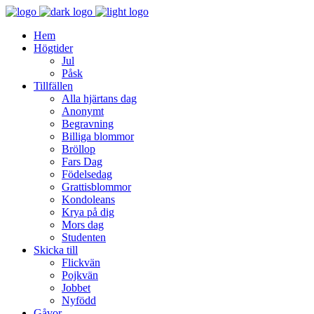
Hem
Högtider
Jul
Påsk
Tillfällen
Alla hjärtans dag
Anonymt
Begravning
Billiga blommor
Bröllop
Fars Dag
Födelsedag
Grattisblommor
Kondoleans
Krya på dig
Mors dag
Studenten
Skicka till
Flickvän
Pojkvän
Jobbet
Nyfödd
Gåvor