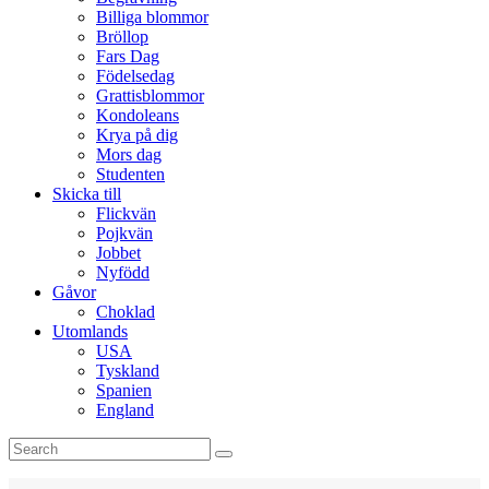
Billiga blommor
Bröllop
Fars Dag
Födelsedag
Grattisblommor
Kondoleans
Krya på dig
Mors dag
Studenten
Skicka till
Flickvän
Pojkvän
Jobbet
Nyfödd
Gåvor
Choklad
Utomlands
USA
Tyskland
Spanien
England