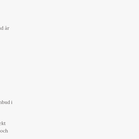
ud är
mbud i
ekt
 och