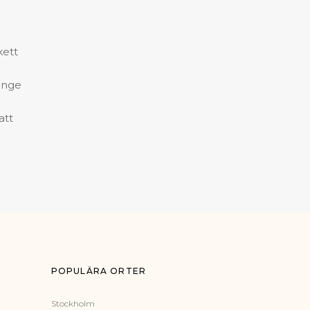
kett
ange
att
POPULÄRA ORTER
Stockholm