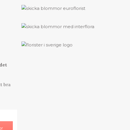
 det
tt bra
or