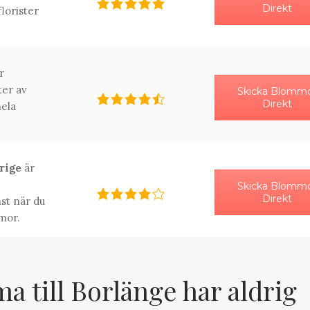
Direkt
florister
r
ter av
Skicka Blomm
Direkt
ela
erige
är
Skicka Blomm
Direkt
st när du
mor.
 till Borlänge har aldrig