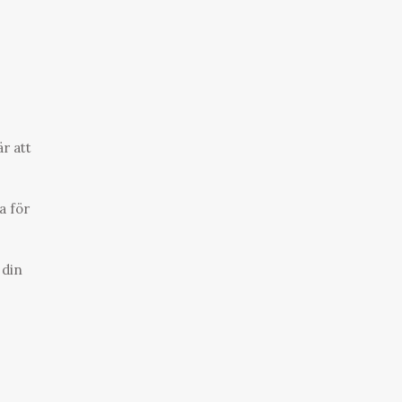
r att
a för
 din