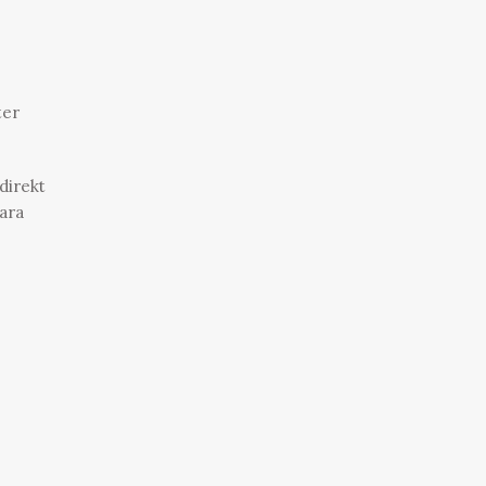
ter
direkt
bara