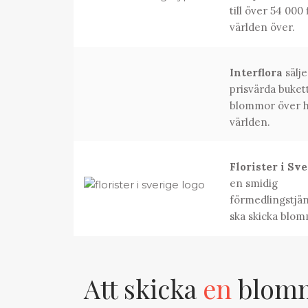
till över 54 000 
världen över.
Interflora
sälje
prisvärda buket
blommor över h
världen.
Florister i Sv
en smidig
förmedlingstjän
ska skicka blom
Att skicka
en
blomma