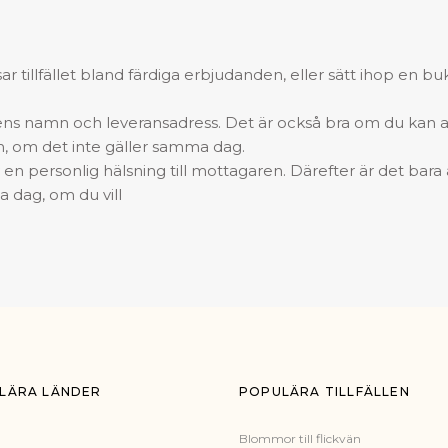
r tillfället bland färdiga erbjudanden, eller sätt ihop en bu
ns namn och leveransadress. Det är också bra om du kan 
m, om det inte gäller samma dag.
iv en personlig hälsning till mottagaren. Därefter är det bara 
 dag, om du vill
LÄRA LÄNDER
POPULÄRA TILLFÄLLEN
Blommor till flickvän