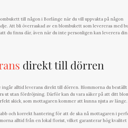
blombukett till någon i Borlänge när du vill uppvakta på någon
lädje. Att bli överraskad av en blombukett som levereras med b
a att du finns där, även när du inte personligen kan leverera din
rans
direkt till dörren
ngår alltid leverans direkt till dörren. Blommorna du beställt
örs ut utan fördröjning. Därför kan du vara säker på att ditt blo
erfekt skick, som mottagaren kommer att kunna njuta av länge.
abb och korrekt hantering för att de ska nå mottagaren i perf
a alltid från en lokal florist, vilket garanterar hög kvalitet