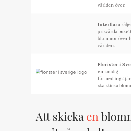
världen över.
Interflora
sälje
prisvärda buket
blommor över h
världen.
Florister i Sv
en smidig
förmedlingstjän
ska skicka blom
Att skicka
en
blomma