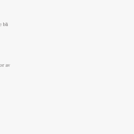
 bli
or av