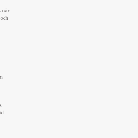
s när
 och
om
s
id