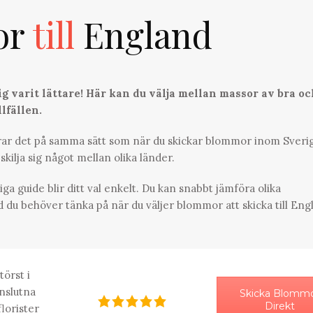
or
till
England
g varit lättare! Här kan du välja mellan massor av bra o
lfällen.
erar det på samma sätt som när du skickar blommor inom Sveri
skilja sig något mellan olika länder.
liga guide blir ditt val enkelt. Du kan snabbt jämföra olika
d du behöver tänka på när du väljer blommor att skicka till Eng
törst i
nslutna
Skicka Blomm
Direkt
florister