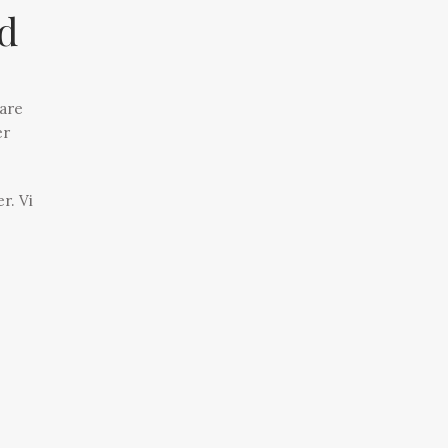
d
lare
er
r. Vi