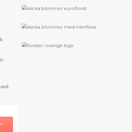
ch
ge.
land.
or