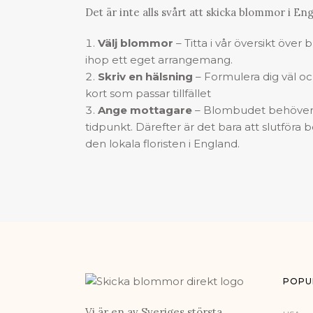
Det är inte alls svårt att
skicka blommor
i Eng
Välj blommor
– Titta i vår översikt över
ihop ett eget arrangemang.
Skriv en hälsning
– Formulera dig väl och 
kort som passar tillfället
Ange mottagare
– Blombudet behöver 
tidpunkt. Därefter är det bara att slutför
den lokala floristen i England.
POPU
Vi är en av Sveriges största