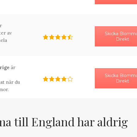
r
ter av
Skicka Blomm
Direkt
ela
erige
är
Skicka Blomm
Direkt
st när du
mor.
 till England har aldrig