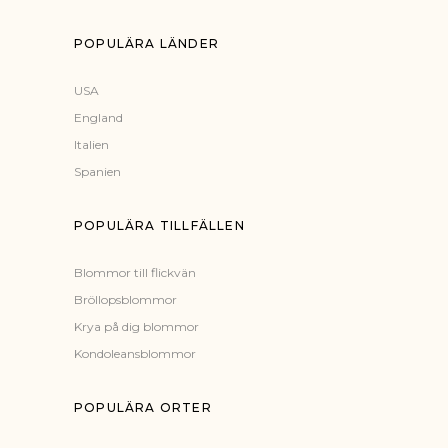
POPULÄRA LÄNDER
USA
England
Italien
Spanien
POPULÄRA TILLFÄLLEN
Blommor till flickvän
Bröllopsblommor
Krya på dig blommor
Kondoleansblommor
POPULÄRA ORTER