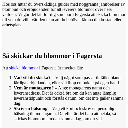
Hos oss hittar du överskådliga guider med noggranna jämförelser av
blombud och erbjudanden för att leverera blommor över hela
världen. Vi gör det lätt för dig som bor i Fagersta att skicka blommor
till vem du vill i världen utan att du behöver lämna din bostad eller
arbetsplats.
Så skickar
du
blommor i Fagersta
Att
skicka blommor
i Fagersta är mycket lätt:
Vad vill du skicka?
– Välj något som passar tillfället bland
färdiga erbjudanden, eller sätt ihop en bukett på egen hand.
Vem är mottagaren?
– Ange mottagarens namn och
leveransadress. Det är också bra om du kan ange lämplig
leveranstidpunkt och förstås datum, om det inte gäller samma
dag.
Skriv en hälsning
– Välj ett kort och skriv en personlig
hälsning till mottagaren. Därefter är det bara att betala, så
skickas blommorna redan samma dag, om du vill