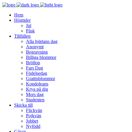
Hem
Högtider
Jul
Påsk
Tillfällen
Alla hjärtans dag
Anonymt
Begravning
Billiga blommor
Bröllop
Fars Dag
Födelsedag
Grattisblommor
Kondoleans
Krya på dig
Mors dag
Studenten
Skicka till
Flickvän
Pojkvän
Jobbet
Nyfödd
Gåvor