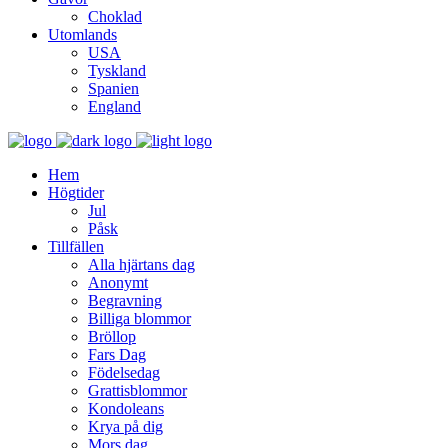
Choklad
Utomlands
USA
Tyskland
Spanien
England
Hem
Högtider
Jul
Påsk
Tillfällen
Alla hjärtans dag
Anonymt
Begravning
Billiga blommor
Bröllop
Fars Dag
Födelsedag
Grattisblommor
Kondoleans
Krya på dig
Mors dag