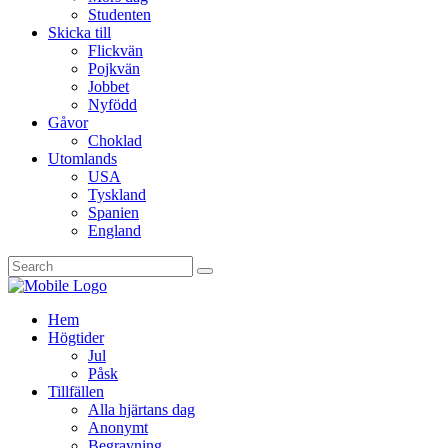
Studenten
Skicka till
Flickvän
Pojkvän
Jobbet
Nyfödd
Gåvor
Choklad
Utomlands
USA
Tyskland
Spanien
England
Hem
Högtider
Jul
Påsk
Tillfällen
Alla hjärtans dag
Anonymt
Begravning