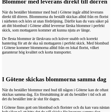
Blommor med
leverans
direkt till dörren
När du beställer blommor med bud i Götene ingår alltid leverans
direkt till dörren. Blommorna du beställt skickas alltid från en florist
i närheten och körs ut utan fördröjning. Därför kan du vara säker på
att ditt blombud i Götene alltid levererar färska blommor i perfekt
skick, som mottagaren kommer att kunna njuta av länge.
De flesta blommor är färskvara och kräver snabb och korrekt
hantering för att de ska nå mottagaren i perfekt skick. Med blombud
i Götene kommer blommorna alltid från en lokal florist, vilket
garanterar hög kvalitet och korta transporter.
I Götene
skickas
blommorna samma dag
När du beställer blommor med bud till någon i Götene kan de oftast
skickas samma dag. En förutsättning är att du beställer i tid och att
det du beställer inte är slut för dagen.
I Götene finns gott om blombud och florister och du kan vara nästan
helt säker på att hitta det du vill skicka för leverans samma dag,