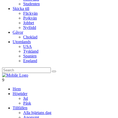
Studenten
Skicka till
Flickvän
Pojkvän
Jobbet
Nyfödd
Gåvor
Choklad
Utomlands
USA
Tyskland
Spanien
England
Hem
Högtider
Jul
Påsk
Tillfällen
Alla hjärtans dag
Anonymt