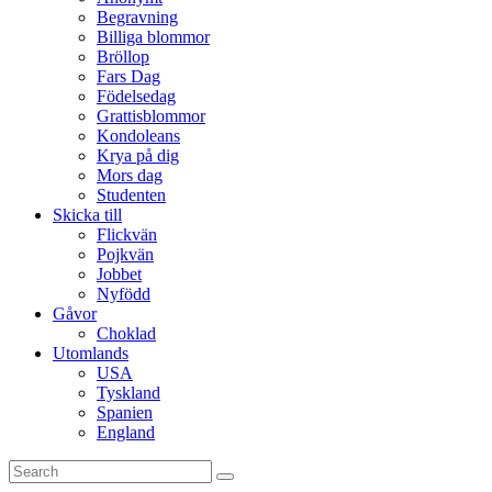
Begravning
Billiga blommor
Bröllop
Fars Dag
Födelsedag
Grattisblommor
Kondoleans
Krya på dig
Mors dag
Studenten
Skicka till
Flickvän
Pojkvän
Jobbet
Nyfödd
Gåvor
Choklad
Utomlands
USA
Tyskland
Spanien
England