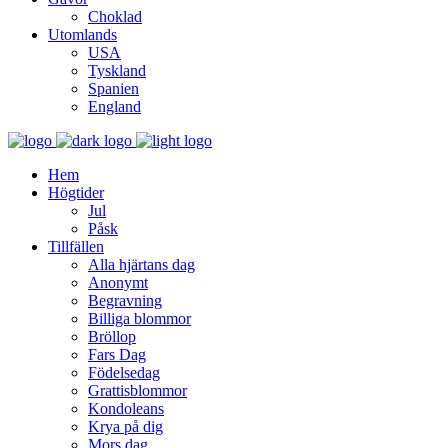
Choklad
Utomlands
USA
Tyskland
Spanien
England
Hem
Högtider
Jul
Påsk
Tillfällen
Alla hjärtans dag
Anonymt
Begravning
Billiga blommor
Bröllop
Fars Dag
Födelsedag
Grattisblommor
Kondoleans
Krya på dig
Mors dag