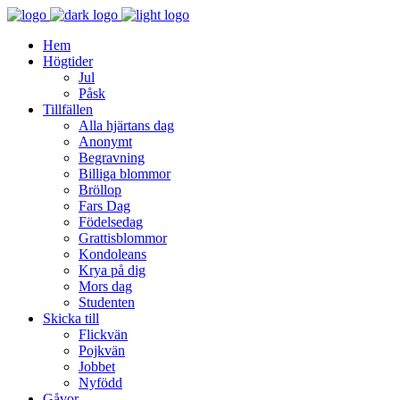
Hem
Högtider
Jul
Påsk
Tillfällen
Alla hjärtans dag
Anonymt
Begravning
Billiga blommor
Bröllop
Fars Dag
Födelsedag
Grattisblommor
Kondoleans
Krya på dig
Mors dag
Studenten
Skicka till
Flickvän
Pojkvän
Jobbet
Nyfödd
Gåvor