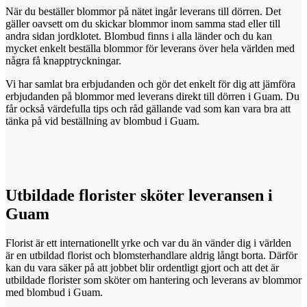
När du beställer blommor på nätet ingår leverans till dörren. Det
gäller oavsett om du skickar blommor inom samma stad eller till
andra sidan jordklotet. Blombud finns i alla länder och du kan
mycket enkelt beställa blommor för leverans över hela världen med
några få knapptryckningar.
Vi har samlat bra erbjudanden och gör det enkelt för dig att jämföra
erbjudanden på blommor med leverans direkt till dörren i Guam. Du
får också värdefulla tips och råd gällande vad som kan vara bra att
tänka på vid beställning av blombud i Guam.
Utbildade florister
sköter
leveransen i
Guam
Florist är ett internationellt yrke och var du än vänder dig i världen
är en utbildad florist och blomsterhandlare aldrig långt borta. Därför
kan du vara säker på att jobbet blir ordentligt gjort och att det är
utbildade florister som sköter om hantering och leverans av blommor
med blombud i Guam.