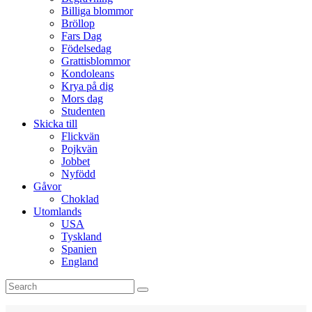
Billiga blommor
Bröllop
Fars Dag
Födelsedag
Grattisblommor
Kondoleans
Krya på dig
Mors dag
Studenten
Skicka till
Flickvän
Pojkvän
Jobbet
Nyfödd
Gåvor
Choklad
Utomlands
USA
Tyskland
Spanien
England