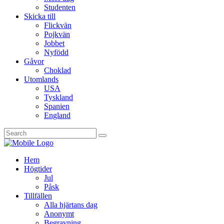
Studenten
Skicka till
Flickvän
Pojkvän
Jobbet
Nyfödd
Gåvor
Choklad
Utomlands
USA
Tyskland
Spanien
England
Hem
Högtider
Jul
Påsk
Tillfällen
Alla hjärtans dag
Anonymt
Begravning