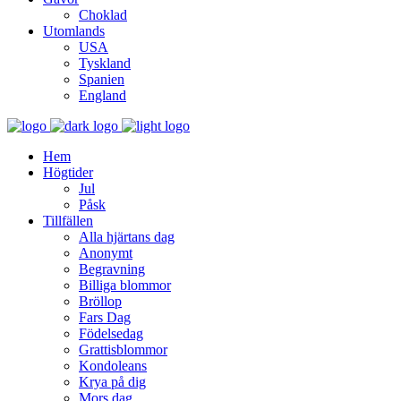
Choklad
Utomlands
USA
Tyskland
Spanien
England
Hem
Högtider
Jul
Påsk
Tillfällen
Alla hjärtans dag
Anonymt
Begravning
Billiga blommor
Bröllop
Fars Dag
Födelsedag
Grattisblommor
Kondoleans
Krya på dig
Mors dag