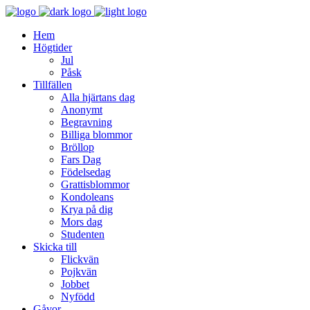
Hem
Högtider
Jul
Påsk
Tillfällen
Alla hjärtans dag
Anonymt
Begravning
Billiga blommor
Bröllop
Fars Dag
Födelsedag
Grattisblommor
Kondoleans
Krya på dig
Mors dag
Studenten
Skicka till
Flickvän
Pojkvän
Jobbet
Nyfödd
Gåvor