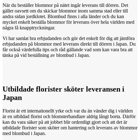
När du beställer blommor på nätet ingår leverans till dörren. Det
gäller oavsett om du skickar blommor inom samma stad eller till
andra sidan jordklotet. Blombud finns i alla länder och du kan
mycket enkelt beställa blommor för leverans över hela världen med
några få knapptryckningar.
Vi har samlat bra erbjudanden och gör det enkelt för dig att jämföra
erbjudanden på blommor med leverans direkt till dörren i Japan. Du
får också värdefulla tips och råd gällande vad som kan vara bra att
tänka på vid beställning av blombud i Japan.
Utbildade florister
sköter
leveransen i
Japan
Florist är ett internationellt yrke och var du än vänder dig i världen
är en utbildad florist och blomsterhandlare aldrig långt borta. Därför
kan du vara säker på att jobbet blir ordentligt gjort och att det är
utbildade florister som sköter om hantering och leverans av blommor
med blombud i Japan.