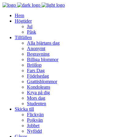
Hem
Högtider
Jul
Påsk
Tillfällen
Alla hjärtans dag
Anonymt
Begravning
Billiga blommor
Bröllop
Fars Dag
Födelsedag
Grattisblommor
Kondoleans
Krya på dig
Mors dag
Studenten
Skicka till
Flickvän
Pojkvän
Jobbet
Nyfödd
Gåvor