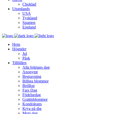
Choklad
Utomlands
USA
Tyskland
Spanien
England
Hem
Högtider
Jul
Påsk
Tillfällen
Alla hjärtans dag
Anonymt
Begravning
Billiga blommor
Bröllop
Fars Dag
Födelsedag
Grattisblommor
Kondoleans
Krya på dig
Mors dag