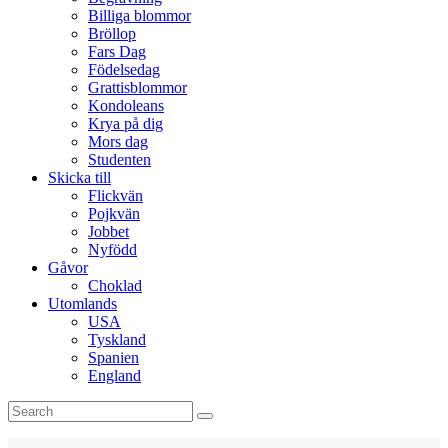
Billiga blommor
Bröllop
Fars Dag
Födelsedag
Grattisblommor
Kondoleans
Krya på dig
Mors dag
Studenten
Skicka till
Flickvän
Pojkvän
Jobbet
Nyfödd
Gåvor
Choklad
Utomlands
USA
Tyskland
Spanien
England