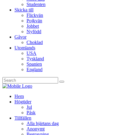
Studenten
Skicka till
Flickvän
Pojkvän
Jobbet
Nyfödd
Gåvor
Choklad
Utomlands
USA
Tyskland
Spanien
England
Hem
Högtider
Jul
Påsk
Tillfällen
Alla hjärtans dag
Anonymt
Begravning