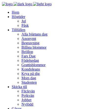
Hem
Högtider
Jul
Påsk
Tillfällen
Alla hjärtans dag
Anonymt
Begravning
Billiga blommor
Bröllop
Fars Dag
Födelsedag
Grattisblommor
Kondoleans
Krya på dig
Mors dag
Studenten
Skicka till
Flickvän
Pojkvän
Jobbet
Nyfödd
Gåvor