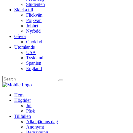
Studenten
Skicka till
Flickvän
Pojkvän
Jobbet
Nyfödd
Gåvor
Choklad
Utomlands
USA
Tyskland
Spanien
England
Hem
Högtider
Jul
Påsk
Tillfällen
Alla hjärtans dag
Anonymt
Begravning