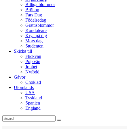
Billiga blommor
Bröllop
Fars Dag
Födelsedag
Grattisblommor
Kondoleans
Krya på dig
Mors dag
Studenten
Skicka till
Flickvän
Pojkvän
Jobbet
Nyfödd
Gåvor
Choklad
Utomlands
USA
Tyskland
Spanien
England