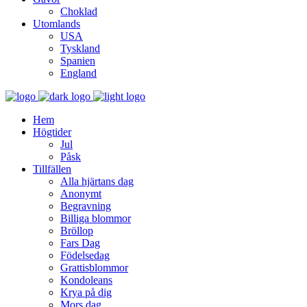
Choklad
Utomlands
USA
Tyskland
Spanien
England
Hem
Högtider
Jul
Påsk
Tillfällen
Alla hjärtans dag
Anonymt
Begravning
Billiga blommor
Bröllop
Fars Dag
Födelsedag
Grattisblommor
Kondoleans
Krya på dig
Mors dag