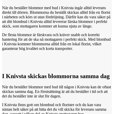
När du beställer blommor med bud i Knivsta ingår alltid leverans
direkt till dörren. Blommorna du beställt skickas alltid från en florist
i närheten och körs ut utan fördröjning. Därför kan du vara säker på
att ditt blombud i Knivsta alltid levererar färska blommor i perfekt
skick, som mottagaren kommer att kunna njuta av länge.
De flesta blommor är färskvara och kräver snabb och korrekt
hantering för att de ska nå mottagaren i perfekt skick. Med blombud
i Knivsta kommer blommorna alltid från en lokal florist, vilket
garanterar hög kvalitet och korta transporter.
I Knivsta
skickas
blommorna samma dag
När du beställer blommor med bud till någon i Knivsta kan de oftast
skickas samma dag. En förutsättning är att du beställer i tid och att
det du beställer inte är slut för dagen.
I Knivsta finns gott om blombud och florister och du kan vara
nästan helt säker på att hitta det du vill skicka för leverans samma
dag, oavsett i vilken del av Knivsta mottagaren bor.