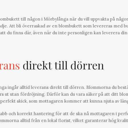
blombukett till någon i Mörbylånga när du vill uppvakta på någo
lädje. Att bli överraskad av en blombukett som levereras med b
a att du finns där, även när du inte personligen kan leverera din
rans
direkt till dörren
a ingår alltid leverans direkt till dörren. Blommorna du bestä
örs ut utan fördröjning. Därför kan du vara säker på att ditt blo
 perfekt skick, som mottagaren kommer att kunna njuta av län
abb och korrekt hantering för att de ska nå mottagaren i perf
orna alltid från en lokal florist, vilket garanterar hög kvali