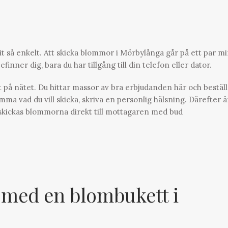
rit så enkelt. Att skicka blommor i Mörbylånga går på ett par m
finner dig, bara du har tillgång till din telefon eller dator.
på nätet. Du hittar massor av bra erbjudanden här och bestäl
a vad du vill skicka, skriva en personlig hälsning. Därefter ä
å skickas blommorna direkt till mottagaren med bud
 med en blombukett i