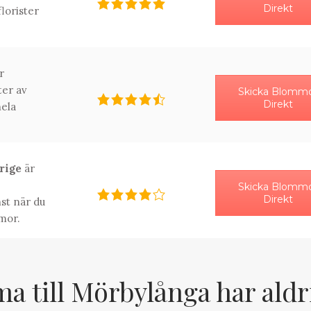
Direkt
florister
r
ter av
Skicka Blomm
Direkt
ela
erige
är
Skicka Blomm
Direkt
st när du
mor.
 till Mörbylånga har aldr