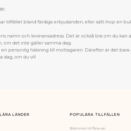
tt:
r tillfället bland färdiga erbjudanden, eller sätt ihop en bu
ns namn och leveransadress. Det är också bra om du kan 
m, om det inte gäller samma dag.
iv en personlig hälsning till mottagaren. Därefter är det bara 
 dag, om du vill
LÄRA LÄNDER
POPULÄRA TILLFÄLLEN
Blommor till flickvän