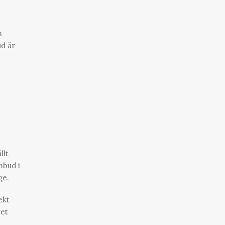
n
ud är
llt
mbud i
ge.
ekt
tet