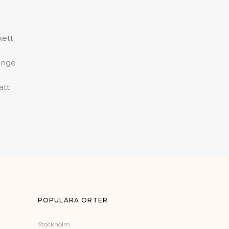
kett
ange
att
POPULÄRA ORTER
Stockholm