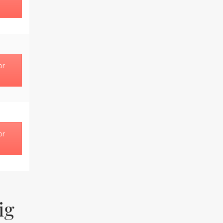
or
or
ig