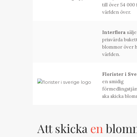
till över 54 000 
världen över.
Interflora
sälje
prisvärda buket
blommor över h
världen.
Florister i Sv
en smidig
förmedlingstjän
ska skicka blom
Att skicka
en
blomma