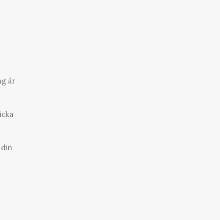
ng är
icka
 din