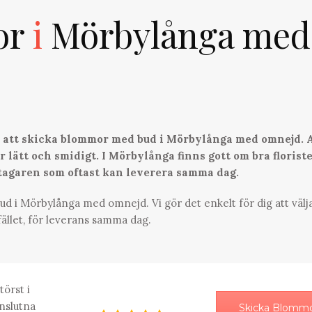
or
i
Mörbylånga med
ör att skicka blommor med bud i Mörbylånga med omnejd. 
 lätt och smidigt. I Mörbylånga finns gott om bra florist
ttagaren som oftast kan leverera samma dag.
d i Mörbylånga med omnejd. Vi gör det enkelt för dig att välja
ället, för leverans samma dag.
törst i
nslutna
Skicka Blomm