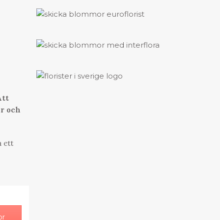
Att
er och
 ett
or