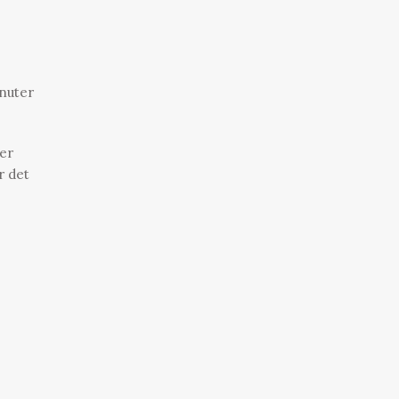
inuter
ler
r det