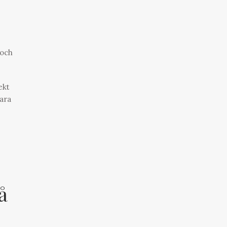
 och
ekt
bara
å