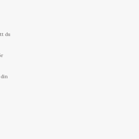
tt du
ör
 din