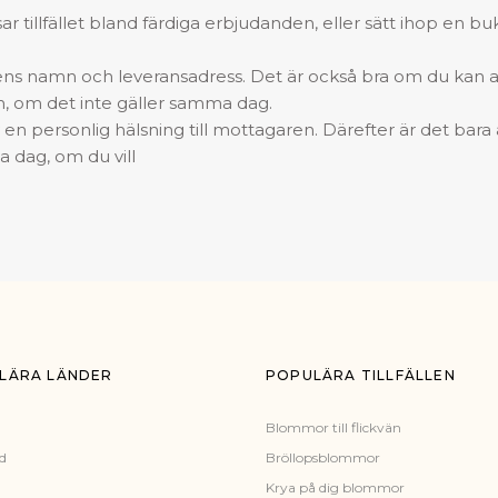
r tillfället bland färdiga erbjudanden, eller sätt ihop en bu
ns namn och leveransadress. Det är också bra om du kan 
m, om det inte gäller samma dag.
iv en personlig hälsning till mottagaren. Därefter är det bara 
 dag, om du vill
LÄRA LÄNDER
POPULÄRA TILLFÄLLEN
Blommor till flickvän
d
Bröllopsblommor
Krya på dig blommor