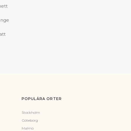
kett
ange
att
POPULÄRA ORTER
Stockholm
Göteborg
Malmö