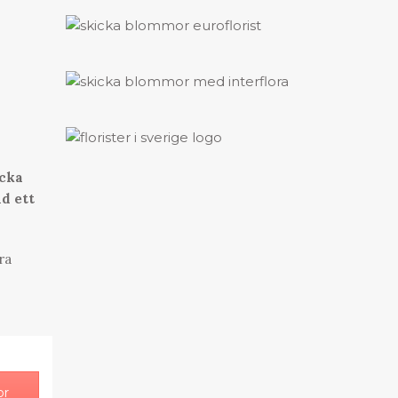
icka
id ett
ra
or