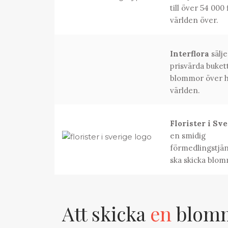
till över 54 000 
världen över.
Interflora
sälje
prisvärda buket
blommor över h
världen.
Florister i Sv
en smidig
förmedlingstjän
ska skicka blom
Att skicka
en
blomma