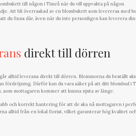
blombukett till någon i Timrå när du vill uppvakta på någon
lädje. Att bli överraskad av en blombukett som levereras med b
a att du finns där, även när du inte personligen kan leverera din
rans
direkt till dörren
r alltid leverans direkt till dörren. Blommorna du beställt ski
utan fördröjning. Därför kan du vara säker på att ditt blombud i 
ick, som mottagaren kommer att kunna njuta av länge.
abb och korrekt hantering för att de ska nå mottagaren i perf
lltid från en lokal florist, vilket garanterar hög kvalitet oc