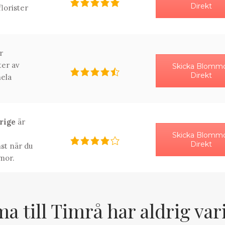
Direkt
florister
r
ter av
Skicka Blomm
Direkt
ela
erige
är
Skicka Blomm
Direkt
st när du
mor.
 till Timrå har aldrig var