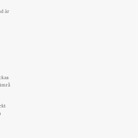
ud är
ckas
Timrå
ekt
h