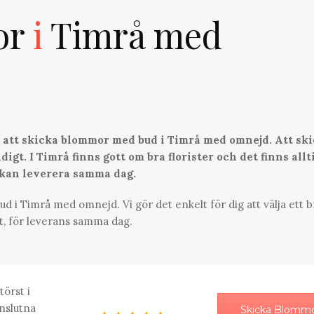
or
i
Timrå med
ör att skicka blommor med bud i Timrå med omnejd. Att sk
igt. I Timrå finns gott om bra florister och det finns allt
 kan leverera samma dag.
d i Timrå med omnejd. Vi gör det enkelt för dig att välja ett b
t, för leverans samma dag.
törst i
nslutna
Skicka Blomm