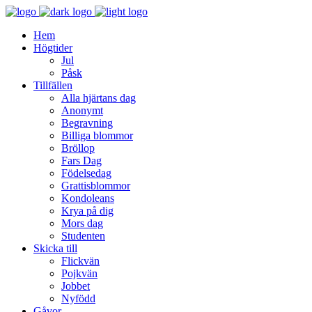
Hem
Högtider
Jul
Påsk
Tillfällen
Alla hjärtans dag
Anonymt
Begravning
Billiga blommor
Bröllop
Fars Dag
Födelsedag
Grattisblommor
Kondoleans
Krya på dig
Mors dag
Studenten
Skicka till
Flickvän
Pojkvän
Jobbet
Nyfödd
Gåvor