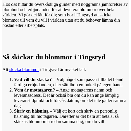
Hos oss hittar du överskådliga guider med noggranna jämförelser av
blombud och erbjudanden för att leverera blommor över hela
världen. Vi gör det lätt för dig som bor i Tingsryd att skicka
blommor till vem du vill i världen utan att du behöver lämna din
bostad eller arbetsplats.
Så skickar
du
blommor i Tingsryd
Att
skicka blommor
i Tingsryd är mycket lätt:
Vad vill du skicka?
– Välj något som passar tillfället bland
färdiga erbjudanden, eller sätt ihop en bukett på egen hand.
Vem är mottagaren?
– Ange mottagarens namn och
leveransadress. Det är också bra om du kan ange lämplig
leveranstidpunkt och förstås datum, om det inte gäller samma
dag.
Skriv en hälsning
– Välj ett kort och skriv en personlig
hälsning till mottagaren. Därefter är det bara att betala, så
skickas blommorna redan samma dag, om du vill