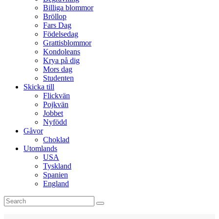
Billiga blommor
Bröllop
Fars Dag
Födelsedag
Grattisblommor
Kondoleans
Krya på dig
Mors dag
Studenten
Skicka till
Flickvän
Pojkvän
Jobbet
Nyfödd
Gåvor
Choklad
Utomlands
USA
Tyskland
Spanien
England