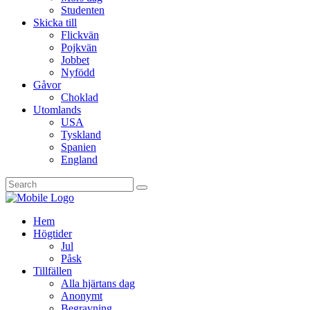
Studenten
Skicka till
Flickvän
Pojkvän
Jobbet
Nyfödd
Gåvor
Choklad
Utomlands
USA
Tyskland
Spanien
England
Hem
Högtider
Jul
Påsk
Tillfällen
Alla hjärtans dag
Anonymt
Begravning