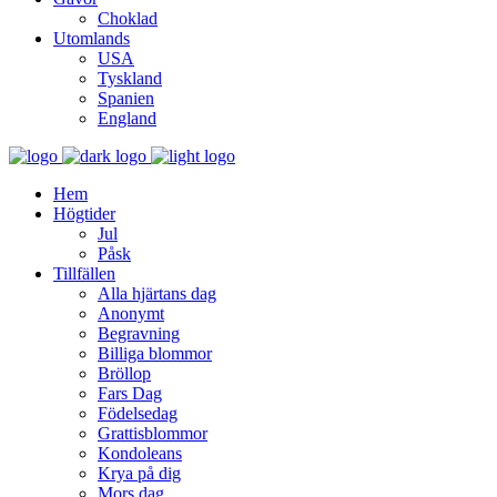
Choklad
Utomlands
USA
Tyskland
Spanien
England
Hem
Högtider
Jul
Påsk
Tillfällen
Alla hjärtans dag
Anonymt
Begravning
Billiga blommor
Bröllop
Fars Dag
Födelsedag
Grattisblommor
Kondoleans
Krya på dig
Mors dag