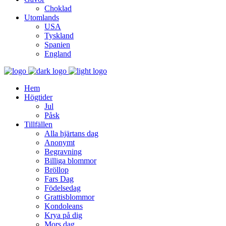
Choklad
Utomlands
USA
Tyskland
Spanien
England
Hem
Högtider
Jul
Påsk
Tillfällen
Alla hjärtans dag
Anonymt
Begravning
Billiga blommor
Bröllop
Fars Dag
Födelsedag
Grattisblommor
Kondoleans
Krya på dig
Mors dag