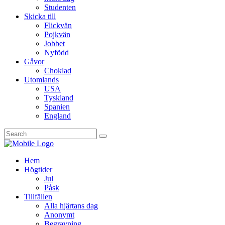
Studenten
Skicka till
Flickvän
Pojkvän
Jobbet
Nyfödd
Gåvor
Choklad
Utomlands
USA
Tyskland
Spanien
England
Hem
Högtider
Jul
Påsk
Tillfällen
Alla hjärtans dag
Anonymt
Begravning