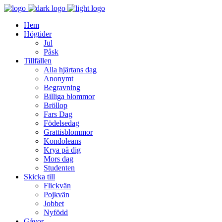
Hem
Högtider
Jul
Påsk
Tillfällen
Alla hjärtans dag
Anonymt
Begravning
Billiga blommor
Bröllop
Fars Dag
Födelsedag
Grattisblommor
Kondoleans
Krya på dig
Mors dag
Studenten
Skicka till
Flickvän
Pojkvän
Jobbet
Nyfödd
Gåvor