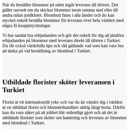
När du beställer blommor på nätet ingår leverans till dörren. Det
gäller oavsett om du skickar blommor inom samma stad eller till
andra sidan jordklotet. Blombud finns i alla länder och du kan
mycket enkelt beställa blommor för leverans över hela världen med
några få knapptryckningar.
Vi har samlat bra erbjudanden och gör det enkelt för dig att jämföra
erbjudanden på blommor med leverans direkt till dörren i Turkiet.
Du får också värdefulla tips och råd gällande vad som kan vara bra
att tänka på vid beställning av blombud i Turkiet.
Utbildade florister
sköter
leveransen i
Turkiet
Florist är ett internationellt yrke och var du än vänder dig i världen
är en utbildad florist och blomsterhandlare aldrig långt borta. Därför
kan du vara säker på att jobbet blir ordentligt gjort och att det är
utbildade florister som sköter om hantering och leverans av blommor
med blombud i Turkiet.