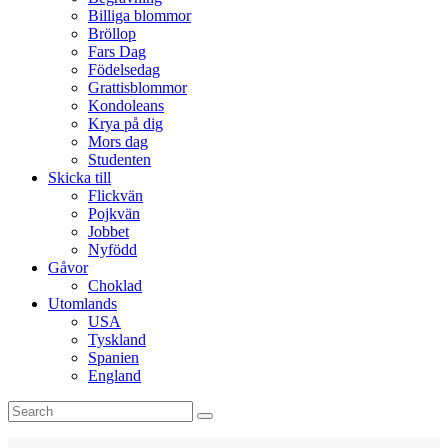
Billiga blommor
Bröllop
Fars Dag
Födelsedag
Grattisblommor
Kondoleans
Krya på dig
Mors dag
Studenten
Skicka till
Flickvän
Pojkvän
Jobbet
Nyfödd
Gåvor
Choklad
Utomlands
USA
Tyskland
Spanien
England