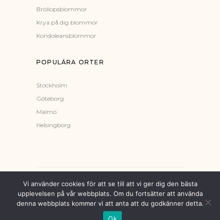
Bröllopsblommor
Krya på dig blommor
Kondoleansblommor
POPULÄRA ORTER
Stockholm
Göteborg
Malmö
Helsingborg
Vi använder cookies för att se till att vi ger dig den bästa
Alla rättigheter reserverade ©
upplevelsen på vår webbplats. Om du fortsätter att använda
Skickablommordirekt.se
denna webbplats kommer vi att anta att du godkänner detta.
Ok